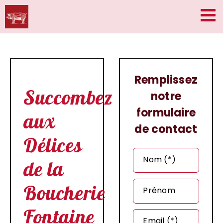
Passer
au
contenu
Remplissez
Succombez
notre
formulaire
aux
de contact
Délices
Nom (*)
de la
Boucherie
Prénom
Fontaine
Email (*)