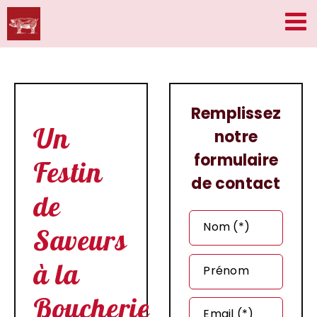
Passer
au
contenu
Remplissez
Un
notre
formulaire
Festin
de contact
de
Nom (*)
Saveurs
à la
Prénom
Boucherie
Email (*)