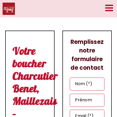
Passer
au
contenu
Remplissez
Votre
notre
formulaire
boucher
de contact
Charcutier
Nom (*)
Benet,
Maillezais
Prénom
–
Email (*)